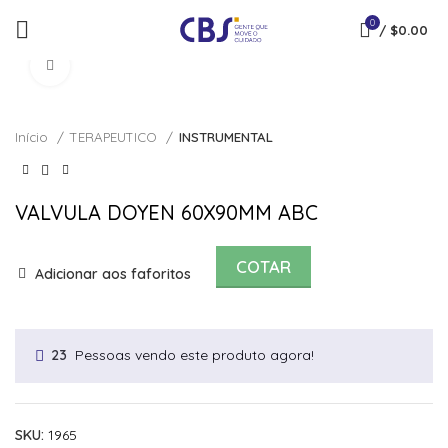
0
/
$
0.00
Click to enlarge
Início
TERAPEUTICO
INSTRUMENTAL
VALVULA DOYEN 60X90MM ABC
COTAR
Adicionar aos faforitos
Pessoas vendo este produto agora!
23
SKU:
1965