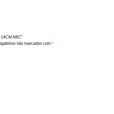
R 14CM ABC”
igatórios são marcados com
*