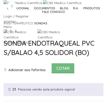
Click to enlarge
INSTITUCIONAL
DOCUMENTOS
BLOG
R.H.
PRODUTOS
FALE CONOSCO
Login / Register
Wishlist
Início
TERAPEUTICO
SONDAS
Menu
SONDA ENDOTRAQUEAL PVC
0
items
/
$
0.00
S/BALAO 4,5 SOLIDOR (BO)
COTAR
Adicionar aos faforitos
Pessoas vendo este produto agora!
23