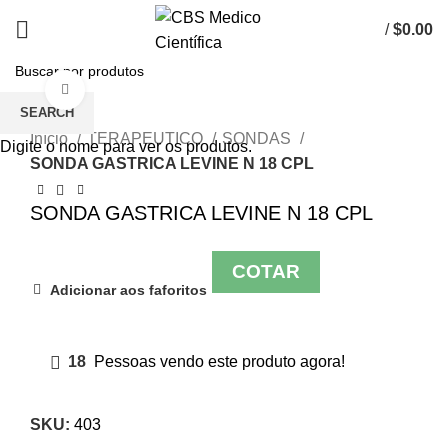
/
$
0.00
Click to enlarge
SEARCH
Início
TERAPEUTICO
SONDAS
Digite o nome para ver os produtos.
SONDA GASTRICA LEVINE N 18 CPL
SONDA GASTRICA LEVINE N 18 CPL
COTAR
Adicionar aos faforitos
18
Pessoas vendo este produto agora!
SKU:
403