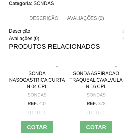
Categoria:
SONDAS
DESCRIÇÃO
AVALIAÇÕES (0)
Descrição
Avaliações (0)
PRODUTOS RELACIONADOS
SONDA
SONDA ASPIRACAO
NASOGASTRICA CURTA
TRAQUEAL C/VALVULA
N 04 CPL
N 16 CPL
SONDAS
SONDAS
REF:
407
REF:
378
COTAR
COTAR