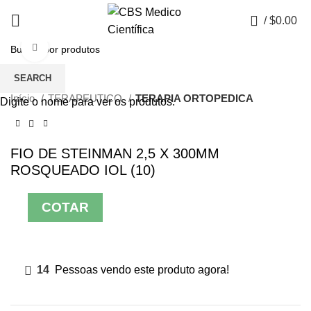
0
/
$
0.00
Click to enlarge
SEARCH
Início
TERAPEUTICO
TERAPIA ORTOPEDICA
Digite o nome para ver os produtos.
FIO DE STEINMAN 2,5 X 300MM
ROSQUEADO IOL (10)
COTAR
14
Pessoas vendo este produto agora!