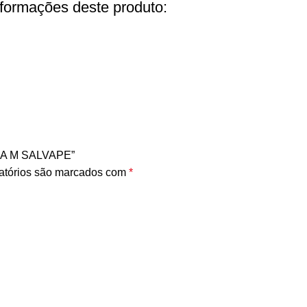
nformações deste produto:
HIA M SALVAPE”
atórios são marcados com
*