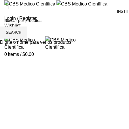
INSTI
Login / Register
Wishlist
SEARCH
Menu
Digite o nome para ver os produtos.
0
items
/
$
0.00
Click to enlarge