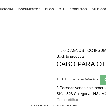
TUCIONAL
DOCUMENTOS
BLOG
R.H.
PRODUTOS
FALE CO
Início
DIAGNOSTICO
INSU
Back to products
CABO PARA OT
Adicionar aos faforitos
8
Pessoas vendo este produt
SKU:
823
Categoria:
INSUM
Compartilhar:
DESCRIÇÃO
AVALIAÇÕES (0)