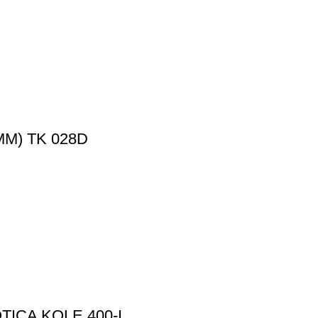
M) TK 028D
TICA KOLE 400-I