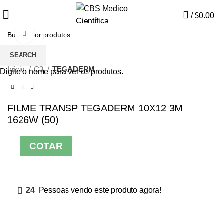
/
$
0.00
Click to enlarge
SEARCH
Início
C3
TEGADERM
Digite o nome para ver os produtos.
FILME TRANSP TEGADERM 10X12 3M
1626W (50)
COTAR
24
Pessoas vendo este produto agora!