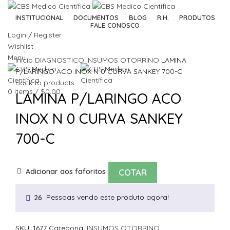
INSTITUCIONAL
DOCUMENTOS
BLOG
R.H.
PRODUTOS
FALE CONOSCO
Login / Register
Wishlist
Click to enlarge
Menu
Início
DIAGNOSTICO
INSUMOS OTORRINO
LAMINA
P/LARINGO ACO INOX N 0 CURVA SANKEY 700-C
Back to products
0
items
/
$
0.00
LAMINA P/LARINGO ACO
INOX N 0 CURVA SANKEY
700-C
Adicionar aos faforitos
COTAR
Pessoas vendo este produto agora!
26
SKU:
1677
Categoria:
INSUMOS OTORRINO