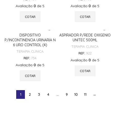
Avaliação
0
de 5
Avaliação
0
de 5
COTAR
COTAR
DISPOSITIVO
ASPIRADOR P/REDE OXIGENIO
P/INCONTINENCIA URINARIA N
UNITEC 500ML
6 URO CONTROL (4)
TERAPIA CLINICA
TERAPIA CLINICA
REF:
922
REF:
734
Avaliação
0
de 5
Avaliação
0
de 5
COTAR
COTAR
1
2
3
4
…
9
10
11
→