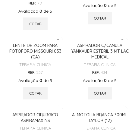
REF:
79
Avaliação
0
de 5
Avaliação
0
de 5
COTAR
COTAR
LENTE DE ZOOM PARA
ASPIRADOR C/CANULA
FOTOFORO MISSOURI 033
YANKAUER ESTERIL 3 MT LAC
(CA)
MEDICAL
TERAPIA CLINICA
TERAPIA CLINICA
REF:
237
REF:
434
Avaliação
0
de 5
Avaliação
0
de 5
COTAR
COTAR
ASPIRADOR CIRURGICO
ALMOTOLIA BRANCA 300ML
ASPIRAMAX NS
TAYLOR (12)
TERAPIA CLINICA
TERAPIA CLINICA