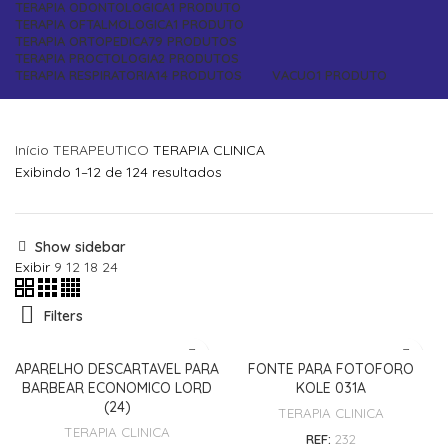
TERAPIA ODONTOLOGICA
1 PRODUTO
TERAPIA OFTALMOLOGICA
1 PRODUTO
TERAPIA ORTOPEDICA
79 PRODUTOS
TERAPIA PROCTOLOGIA
2 PRODUTOS
TERAPIA RESPIRATORIA
14 PRODUTOS
VACUO
1 PRODUTO
Início
TERAPEUTICO
TERAPIA CLINICA
Classificado
Exibindo 1–12 de 124 resultados
por
preço:
baixo
Show sidebar
para
Exibir
9
12
18
24
alto
Filters
APARELHO DESCARTAVEL PARA
FONTE PARA FOTOFORO
BARBEAR ECONOMICO LORD
KOLE 031A
(24)
TERAPIA CLINICA
TERAPIA CLINICA
REF:
232