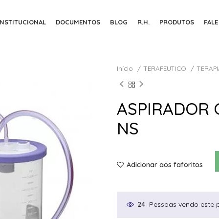
INSTITUCIONAL
DOCUMENTOS
BLOG
R.H.
PRODUTOS
FAL
Início
TERAPEUTICO
TERAPI
ASPIRADOR 
NS
Adicionar aos faforitos
Pessoas vendo este 
24