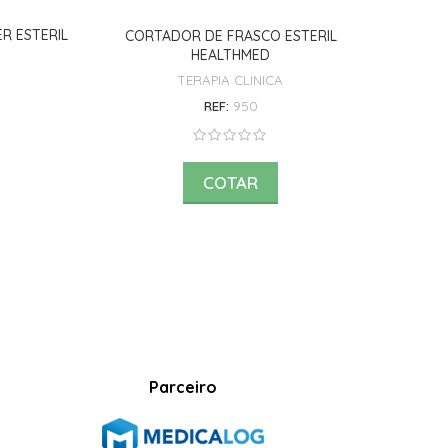
R ESTERIL
CORTADOR DE FRASCO ESTERIL
ALMOTO
HEALTHMED
TERAPIA CLINICA
REF:
950
COTAR
Parceiro