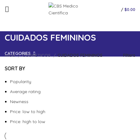
/
$
0.00
CUIDADOS FEMININOS
CATEGORIES
Início
COSMETICOS
CUIDADOS FEMININOS
Filters
SORT BY
Popularity
Average rating
Newness
Price: low to high
Price: high to low