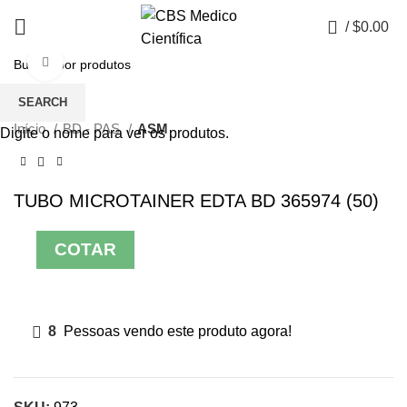
0
/
$
0.00
Click to enlarge
SEARCH
Início
BD - PAS
ASM
Digite o nome para ver os produtos.
TUBO MICROTAINER EDTA BD 365974 (50)
COTAR
8
Pessoas vendo este produto agora!