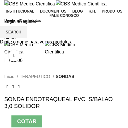
INSTITUCIONAL
DOCUMENTOS
BLOG
R.H.
PRODUTOS
FALE CONOSCO
Login / Register
Wishlist
SEARCH
Menu
Digite o nome para ver os produtos.
Click to enlarge
/
$
0.00
Início
TERAPEUTICO
SONDAS
SONDA ENDOTRAQUEAL PVC S/BALAO
3,0 SOLIDOR
COTAR