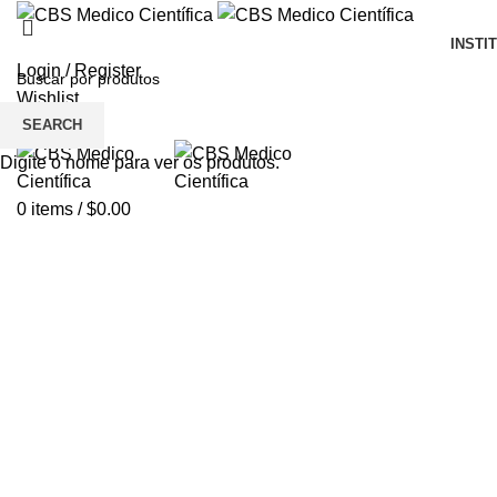
INSTI
Login / Register
Wishlist
SEARCH
Menu
Digite o nome para ver os produtos.
0
items
/
$
0.00
Click to enlarge