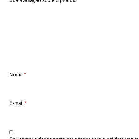
Sua avaliação sobre o produto
*
Nome
*
E-mail
*