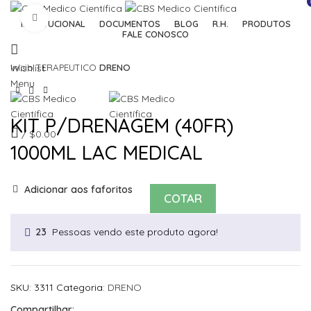
Click to enlarge
INSTITUCIONAL
DOCUMENTOS
BLOG
R.H.
PRODUTOS
FALE CONOSCO
Início
TERAPEUTICO
DRENO
Wishlist
Menu
KIT P/DRENAGEM (40FR)
/
$
0.00
1000ML LAC MEDICAL
Adicionar aos faforitos
COTAR
Pessoas vendo este produto agora!
23
SKU:
3311
Categoria:
DRENO
Compartilhar: