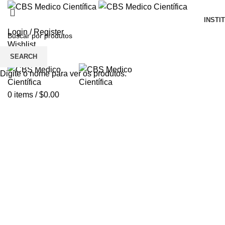
INSTI
Login / Register
Wishlist
SEARCH
Menu
Digite o nome para ver os produtos.
0
items
/
$
0.00
Click to enlarge