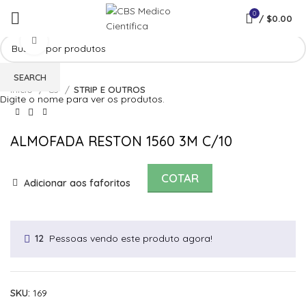
0
/
$
0.00
Click to enlarge
SEARCH
Início
C3
STRIP E OUTROS
Digite o nome para ver os produtos.
ALMOFADA RESTON 1560 3M C/10
COTAR
Adicionar aos faforitos
Pessoas vendo este produto agora!
12
SKU:
169