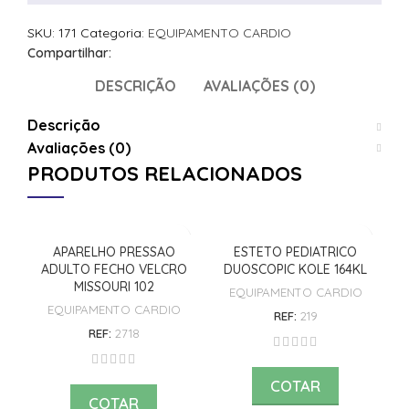
SKU:
171
Categoria:
EQUIPAMENTO CARDIO
Compartilhar:
DESCRIÇÃO
AVALIAÇÕES (0)
Descrição
Avaliações (0)
PRODUTOS RELACIONADOS
APARELHO PRESSAO
ESTETO PEDIATRICO
E
ADULTO FECHO VELCRO
DUOSCOPIC KOLE 164KL
MISSOURI 102
EQUIPAMENTO CARDIO
EQUIPAMENTO CARDIO
REF:
219
REF:
2718
COTAR
COTAR