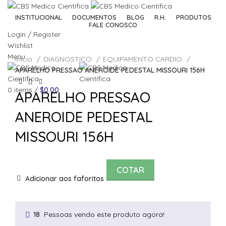
INSTITUCIONAL
DOCUMENTOS
BLOG
R.H.
PRODUTOS
FALE CONOSCO
Login / Register
Wishlist
Click to enlarge
Menu
Início
DIAGNOSTICO
EQUIPAMENTO CARDIO
APARELHO PRESSAO ANEROIDE PEDESTAL MISSOURI 156H
0
items
/
$
0.00
APARELHO PRESSAO
ANEROIDE PEDESTAL
MISSOURI 156H
COTAR
Adicionar aos faforitos
Pessoas vendo este produto agora!
18