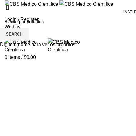
INSTI
Login / Register
Wishlist
SEARCH
Menu
Digite o nome para ver os produtos.
0
items
/
$
0.00
Click to enlarge