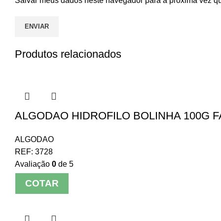
Salvar meus dados neste navegador para a próxima vez q
Produtos relacionados
ALGODAO HIDROFILO BOLINHA 100G 
ALGODAO
REF:
3728
Avaliação
0
de 5
COTAR