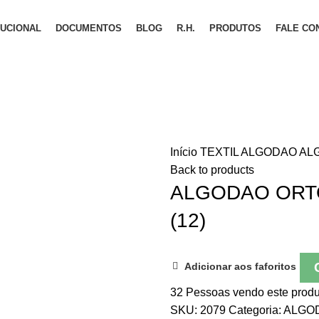
TUCIONAL
DOCUMENTOS
BLOG
R.H.
PRODUTOS
FALE CO
Início
TEXTIL
ALGODAO
ALG
Back to products
ALGODAO ORTO
(12)
Adicionar aos faforitos
32
Pessoas vendo este produ
SKU:
2079
Categoria:
ALGO