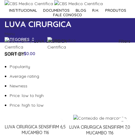
INSTITUCIONAL
DOCUMENTOS
BLOG
R.H.
PRODUTOS
FALE CONOSCO
Login / Register
LUVA CIRURGICA
Wishlist
Menu
CATEGORIES
Início
EPI
LUVA CIRURGICA
Filters
SORT BY
0
items
/
$
0.00
Popularity
Average rating
Newness
Price: low to high
Price: high to low
LUVA CIRURGICA SENSIFIRM 6,5
LUVA CIRURGICA SENSIFIRM 7,0
MUCAMBO 116
MUCAMBO 116