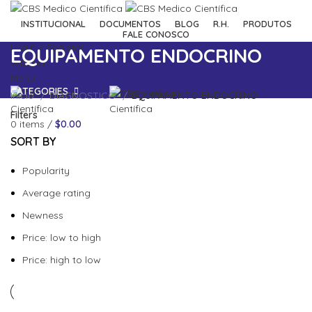
INSTITUCIONAL
DOCUMENTOS
BLOG
R.H.
PRODUTOS
FALE CONOSCO
Login / Register
EQUIPAMENTO ENDOCRINO
Wishlist
Menu
CATEGORIES
Início
DIAGNOSTICO
EQUIPAMENTO ENDOCRINO
Filters
0
items
/
$
0.00
SORT BY
Popularity
Average rating
Newness
Price: low to high
Price: high to low