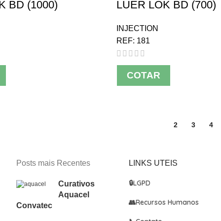
 BD (1000)
LUER LOK BD (700)
INJECTION
REF:
181
COTAR
1
2
3
4
Posts mais Recentes
LINKS UTEIS
🔒
LGPD
Curativos
Aquacel
👥
Recursos Humanos
Convatec