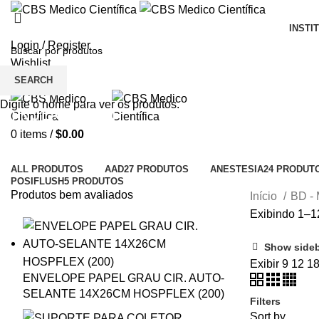
INSTI
Login / Register
Wishlist
SEARCH
Menu
Digite o nome para ver os produtos.
INJECTION
0
items
/
$
0.00
Categories
ALL
PRODUTOS
AAD
27 PRODUTOS
ANESTESIA
24 PRODUT
POSIFLUSH
5 PRODUTOS
Produtos bem avaliados
Início
BD -
Exibindo 1–1
Show side
Exibir
9
12
1
ENVELOPE PAPEL GRAU CIR. AUTO-
SELANTE 14X26CM HOSPFLEX (200)
Filters
Sort by