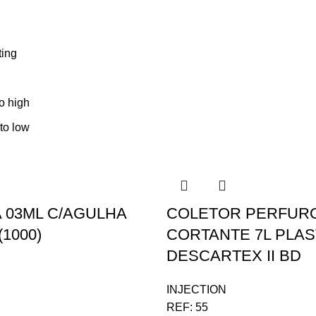
ting
to high
 to low
 03ML C/AGULHA
COLETOR PERFUR
(1000)
CORTANTE 7L PLAS
DESCARTEX II BD
INJECTION
REF:
55