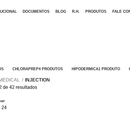
TUCIONAL
DOCUMENTOS
BLOG
R.H.
PRODUTOS
FALE CO
OS
CHLORAPREP
4 PRODUTOS
HIPODERMICA
1 PRODUTO
 MEDICAL
INJECTION
2 de 42 resultados
bar
8
24