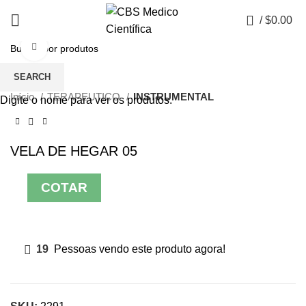
0
/
$
0.00
Click to enlarge
SEARCH
Início
TERAPEUTICO
INSTRUMENTAL
Digite o nome para ver os produtos.
VELA DE HEGAR 05
COTAR
19
Pessoas vendo este produto agora!