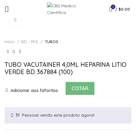
0
/
$
0.00
Click to enlarge
Início
BD - PAS
TUBOS
TUBO VACUTAINER 4,0ML HEPARINA LITIO
VERDE BD 367884 (100)
COTAR
Adicionar aos faforitos
Pessoas vendo este produto agora!
31