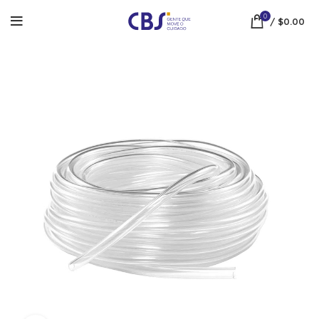
0
/
$
0.00