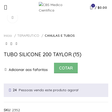
0
/
$
0.00
Click to enlarge
Início
TERAPEUTICO
CANULAS E TUBOS
TUBO SILICONE 200 TAYLOR (15)
COTAR
Adicionar aos faforitos
Pessoas vendo este produto agora!
24
SKU:
2352