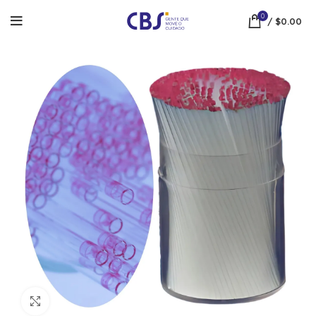
0
/
$
0.00
Click to enlarge