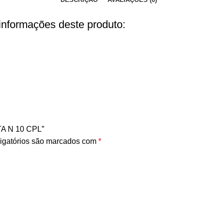
 informações deste produto:
A N 10 CPL”
igatórios são marcados com
*