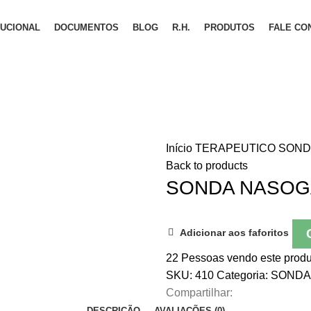
TUCIONAL
DOCUMENTOS
BLOG
R.H.
PRODUTOS
FALE CO
Início
TERAPEUTICO
SON
Back to products
SONDA NASOGA
Adicionar aos faforitos
22
Pessoas vendo este produ
SKU:
410
Categoria:
SONDA
Compartilhar:
DESCRIÇÃO
AVALIAÇÕES (0)