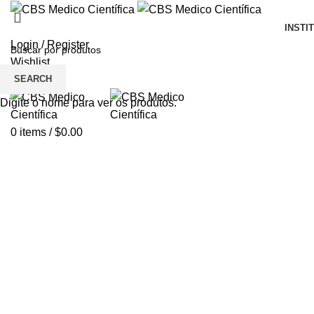
INSTI
Login / Register
Wishlist
SEARCH
Menu
Digite o nome para ver os produtos.
0
items
/
$
0.00
Click to enlarge