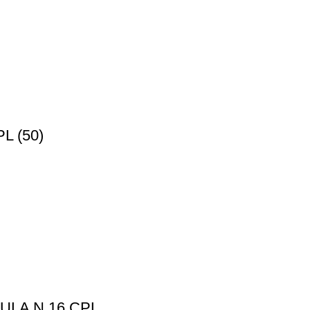
 (50)
LA N 16 CPL