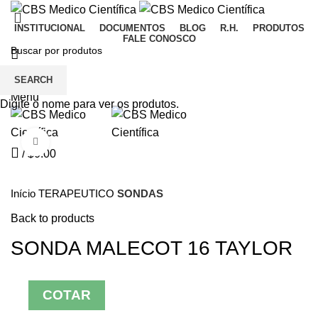
INSTITUCIONAL
DOCUMENTOS
BLOG
R.H.
PRODUTOS
FALE CONOSCO
Wishlist
SEARCH
Menu
Digite o nome para ver os produtos.
Click to enlarge
/
$
0.00
Início
TERAPEUTICO
SONDAS
Back to products
SONDA MALECOT 16 TAYLOR
COTAR