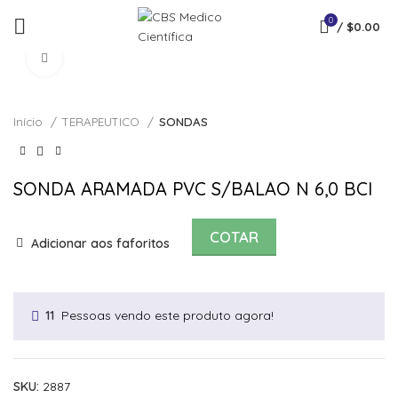
0
/
$
0.00
Click to enlarge
Início
TERAPEUTICO
SONDAS
SONDA ARAMADA PVC S/BALAO N 6,0 BCI
COTAR
Adicionar aos faforitos
Pessoas vendo este produto agora!
11
SKU:
2887