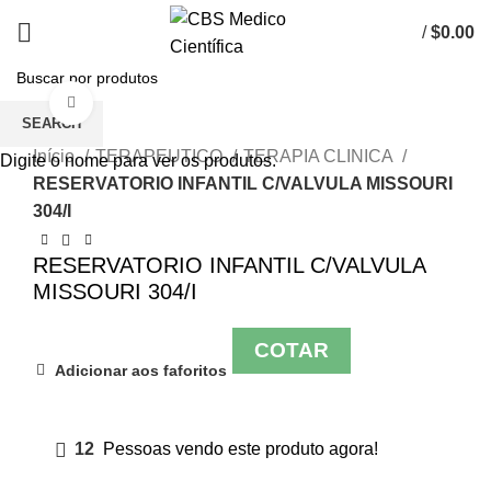
/
$
0.00
Click to enlarge
SEARCH
Início
TERAPEUTICO
TERAPIA CLINICA
Digite o nome para ver os produtos.
RESERVATORIO INFANTIL C/VALVULA MISSOURI
304/I
RESERVATORIO INFANTIL C/VALVULA
MISSOURI 304/I
COTAR
Adicionar aos faforitos
12
Pessoas vendo este produto agora!