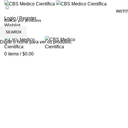
INSTI
Login / Register
Wishlist
SEARCH
Menu
Digite o nome para ver os produtos.
0
items
/
$
0.00
Click to enlarge