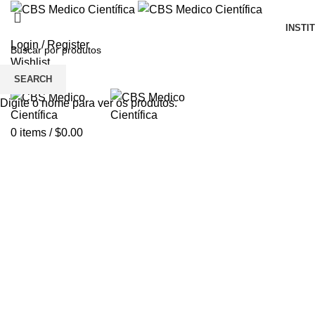
INSTI
Login / Register
Wishlist
SEARCH
Menu
Digite o nome para ver os produtos.
0
items
/
$
0.00
Click to enlarge