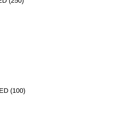
D (250)
D (100)