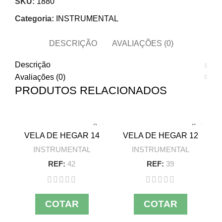
SKU:
1880
Categoria:
INSTRUMENTAL
DESCRIÇÃO
AVALIAÇÕES (0)
Descrição
Avaliações (0)
PRODUTOS RELACIONADOS
VELA DE HEGAR 14
VELA DE HEGAR 12
F
E
INSTRUMENTAL
INSTRUMENTAL
REF:
42
REF:
39
COTAR
COTAR