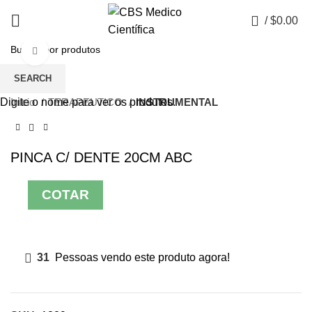
0
/
$
0.00
Click to enlarge
SEARCH
Digite o nome para ver os produtos.
Início
TERAPEUTICO
INSTRUMENTAL
PINCA C/ DENTE 20CM ABC
COTAR
31
Pessoas vendo este produto agora!