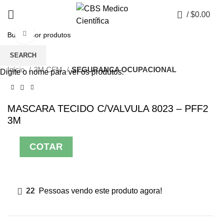
0
/
$
0.00
Click to enlarge
SEARCH
Início
3M CFM
SEGURANCA OCUPACIONAL
Digite o nome para ver os produtos.
MASCARA TECIDO C/VALVULA 8023 – PFF2
3M
COTAR
22
Pessoas vendo este produto agora!