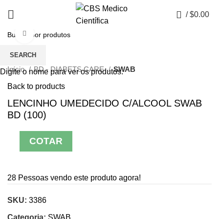
0
/
$
0.00
Click to enlarge
SEARCH
Início
BD - DIABETS CARE
SWAB
Digite o nome para ver os produtos.
Back to products
LENCINHO UMEDECIDO C/ALCOOL SWAB
BD (100)
COTAR
28
Pessoas vendo este produto agora!
SKU:
3386
Categoria:
SWAB