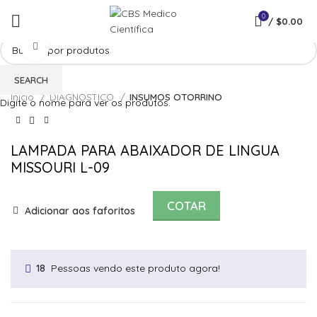
0
/
$
0.00
Click to enlarge
SEARCH
Início
DIAGNOSTICO
INSUMOS OTORRINO
Digite o nome para ver os produtos.
LAMPADA PARA ABAIXADOR DE LINGUA
MISSOURI L-09
COTAR
Adicionar aos faforitos
Pessoas vendo este produto agora!
18