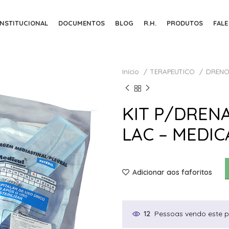
INSTITUCIONAL
DOCUMENTOS
BLOG
R.H.
PRODUTOS
FAL
Início
TERAPEUTICO
DREN
KIT P/DREN
LAC – MEDIC
Adicionar aos faforitos
Pessoas vendo este p
12