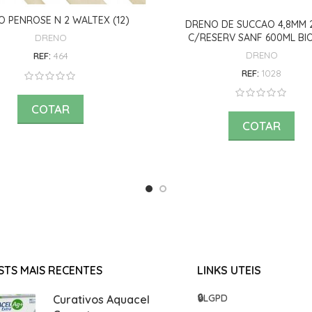
 PENROSE N 2 WALTEX (12)
DRENO DE SUCCAO 4,8MM 2
C/RESERV SANF 600ML BI
DRENO
DRENO
REF:
464
REF:
1028
COTAR
COTAR
STS MAIS RECENTES
LINKS UTEIS
🔒
LGPD
Curativos Aquacel