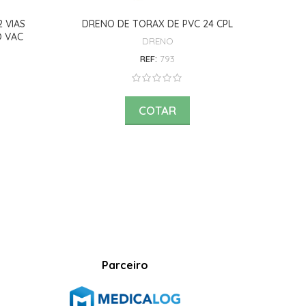
 VIAS
DRENO DE TORAX DE PVC 24 CPL
DRENO
O VAC
DRENO
REF:
793
COTAR
Parceiro