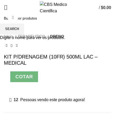
/
$
0.00
Click to enlarge
SEARCH
Início
TERAPEUTICO
DRENO
Digite o nome para ver os produtos.
KIT P/DRENAGEM (10FR) 500ML LAC –
MEDICAL
COTAR
12
Pessoas vendo este produto agora!