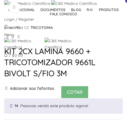
Click to enlarge
INSTITUCIONAL
DOCUMENTOS
BLOG
R.H.
PRODUTOS
FALE CONOSCO
Login / Register
Wishlist
Início
IPD - CC
TRICOTOMIA
Menu
KIT 2CX LAMINA 9660 +
/
$
0.00
TRICOTOMIZADOR 9661L
BIVOLT S/FIO 3M
Adicionar aos faforitos
COTAR
Pessoas vendo este produto agora!
14