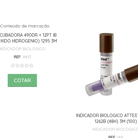
NCUBADORA 490DR + 12PT IB
XIDO HIDROGENIO) 1295 3M
INDICADOR BIOLOGICO
REF:
8451
COTAR
INDICADOR BIOLOGICO ATTES
1262B (48H) 3M (100)
INDICADOR BIOLOGIC
REF:
148