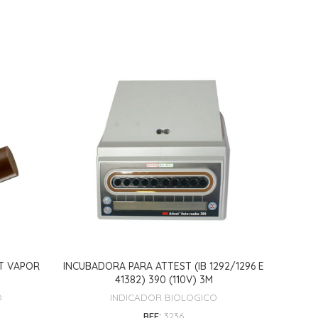
INCUBA
T VAPOR
INCUBADORA PARA ATTEST (IB 1292/1296 E
41382) 390 (110V) 3M
O
INDICADOR BIOLOGICO
REF:
3236