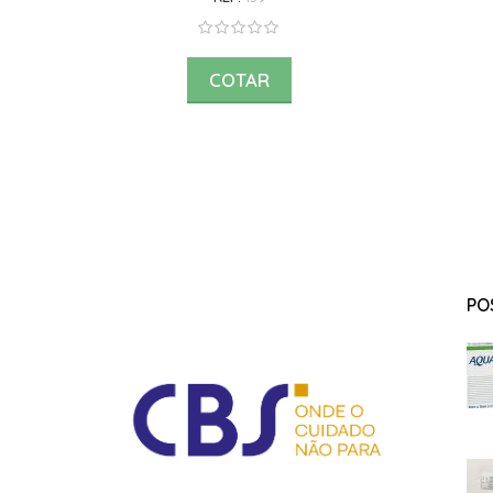
COTAR
PO