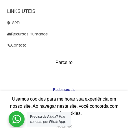
LINKS UTEIS
🔒
LGPD
👥
Recursos Humanos
📞
Contato
Parceiro
Redes sociais
Já nos segue nas redes sociais?
Usamos cookies para melhorar sua experiência em
nosso site. Ao navegar neste site, você concorda com
o uso de cookies.
Precisa de Ajuda?
Fale
conosco por
WhatsApp
.
CBS Med
2022-2025
ACEITAR