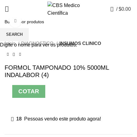
0
/
$
0.00
Click to enlarge
SEARCH
Início
DIAGNOSTICO
INSUMOS CLINICO
Digite o nome para ver os produtos.
FORMOL TAMPONADO 10% 5000ML
INDALABOR (4)
COTAR
18
Pessoas vendo este produto agora!