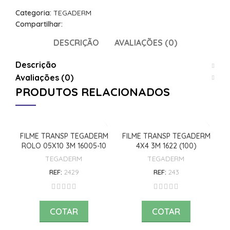
Categoria:
TEGADERM
Compartilhar:
DESCRIÇÃO
AVALIAÇÕES (0)
Descrição
Avaliações (0)
PRODUTOS RELACIONADOS
FILME TRANSP TEGADERM
FILME TRANSP TEGADERM
F
ROLO 05X10 3M 16005-10
4X4 3M 1622 (100)
B
TEGADERM
TEGADERM
REF:
2429
REF:
243
COTAR
COTAR