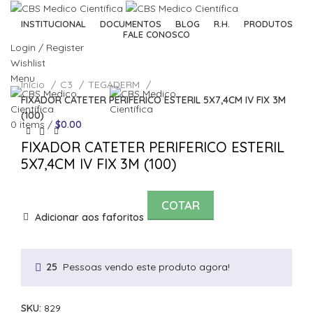
INSTITUCIONAL
DOCUMENTOS
BLOG
R.H.
PRODUTOS
FALE CONOSCO
Login / Register
Wishlist
Click to enlarge
Menu
Início
C3
TEGADERM
FIXADOR CATETER PERIFERICO ESTERIL 5X7,4CM IV FIX 3M
(100)
0
items
/
$
0.00
FIXADOR CATETER PERIFERICO ESTERIL
5X7,4CM IV FIX 3M (100)
COTAR
Adicionar aos faforitos
Pessoas vendo este produto agora!
25
SKU:
829