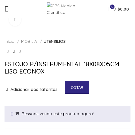
0
/
$
0.00
Click to enlarge
Início
MOBILIA
UTENSILIOS
ESTOJO P/INSTRUMENTAL 18X08X05CM
LISO ECONOX
COTAR
Adicionar aos faforitos
Pessoas vendo este produto agora!
19