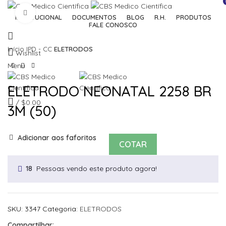
Click to enlarge
INSTITUCIONAL
DOCUMENTOS
BLOG
R.H.
PRODUTOS
FALE CONOSCO
Início
IPD - CC
ELETRODOS
Wishlist
Menu
ELETRODO NEONATAL 2258 BR
/
$
0.00
3M (50)
Adicionar aos faforitos
COTAR
Pessoas vendo este produto agora!
18
SKU:
3347
Categoria:
ELETRODOS
Compartilhar: