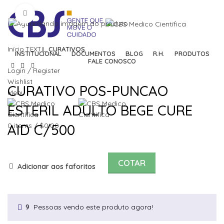
Click to enlarge
Início
TEXTIL
CURATIVOS
INSTITUCIONAL
DOCUMENTOS
BLOG
R.H.
PRODUTOS
FALE CONOSCO
Login / Register
Wishlist
CURATIVO POS-PUNCAO
Menu
ESTERIL ADULTO BEGE CURE
AID C/500
0
items
/
$
0.00
COTAR
Adicionar aos faforitos
Pessoas vendo este produto agora!
9