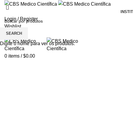
INSTI
Login / Register
Wishlist
SEARCH
Menu
Digite o nome para ver os produtos.
0
items
/
$
0.00
Click to enlarge